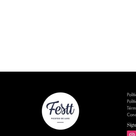
Polít
Polít
Térm
Cond
Síg
inst