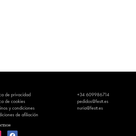
ica de privacidad
+34 609986714
ica de cookies
pedidos@festt.es
inos y condiciones
nuria@festt.es
iciones de afiliación
uenos
agram
facebook