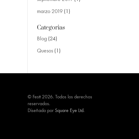
marzo 2019
(1)
Categorias
Blog
(24)
Quesos
(1)
© Festt 2026. Todos los derechos
reservados.
Diseñado por
Square Eye Ltd
.