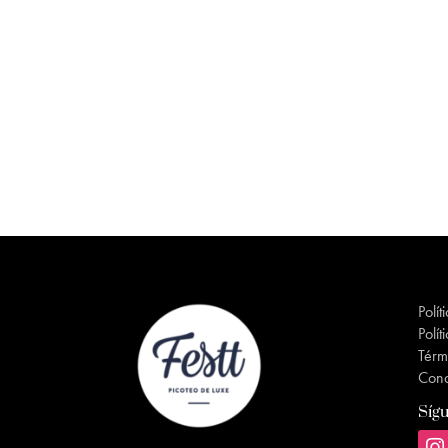
Polít
Polít
Térm
Cond
Síg
inst