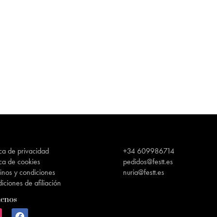
ica de privacidad
+34 609986714
ica de cookies
pedidos@festt.es
inos y condiciones
nuria@festt.es
iciones de afiliación
uenos
agram
facebook